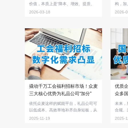
价值，本质上是“降本、增效、提质、
构，加
拓客”的全方...
中台支撑
2026-03-18
2026-0
撬动千万工会福利招标市场！众麦
优质
三大核心优势为礼品公司“加分”
众多
依托众麦这样的赋能平台，礼品公司可
未来，
以低成本、高效率地补齐自身短板，从
合规、
传统的礼品供...
准没错!
2025-11-19
2025-1