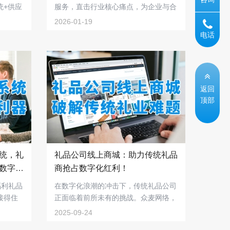
统+供应
服务，直击行业核心痛点，为企业与合
作伙伴提供...
2026-01-19
电话
返回
顶部
统，礼
礼品公司线上商城：助力传统礼品
数字化
商抢占数字化红利！
福利礼品
在数字化浪潮的冲击下，传统礼品公司
接得住
正面临着前所未有的挑战。众麦网络，
作为礼业数字...
2025-09-24