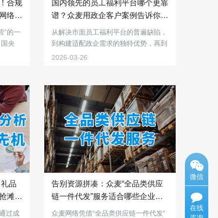
！合规
国内领先的员工福利平台哪个更靠
网络如
谱？众麦用政企客户案例告诉你答
案！
营”的一
从解决市面员工福利平台的普遍缺陷，
、国央
到构建适配政企需求的独特优势，再到
众多标杆客户...
2026-03-26
微信
：礼品
告别资源拼凑：众麦“全品类供应
抢滩政
链一件代发”服务适合哪些企业和
在线
服务场景接入？
，通过成
众麦网络凭借“全品类供应链一件代发”
咨询