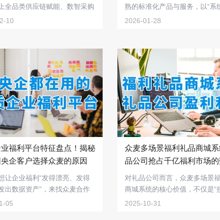
上全品类供应链赋能、数智采购
熟的标准化产品与服务，以“系
，...
链+运营...
2-10
2026-01-28
企业福利平台特征盘点！揭秘
众麦多场景福利礼品商城系
国央企客户选择众麦的原因
品公司抢占千亿福利市场的
利器
想让企业福利“发得漂亮、发得
对礼品公司而言，众麦多场景
发出数据资产”，来找众麦合作
商城系统的核心价值，不仅是“
单”，更是“...
1-05
2025-10-31