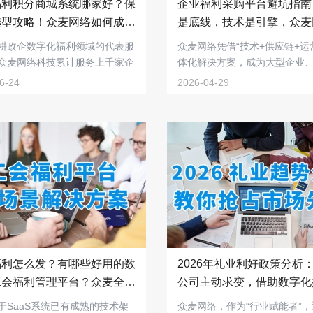
福利积分商城系统哪家好？保
企业福利采购平台避坑指南
选型攻略！众麦网络如何成为
是底线，技术是引擎，众麦
福利数字化首选？
何成为大型政企首选？
耕政企数字化福利领域的代表服
众麦网络凭借“技术+供应链+运
众麦网络科技累计服务上千家企
体化解决方案，成为大型企业
，在...
企、上市公...
6-24
2026-04-29
福利怎么发？有哪些好用的数
2026年礼业利好政策分析
工会福利管理平台？众麦全场
公司主动求变，借助数字化
决方案了解一下！
采新蓝海！
于SaaS系统已有成熟的技术架
众麦网络，作为“行业赋能者”