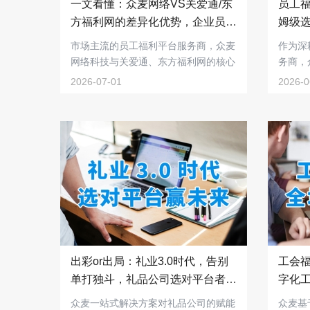
一文看懂：众麦网络VS关爱通/东
员工
方福利网的差异化优势，企业员工
姆级
福利平台服务商选型必看！
政企
市场主流的员工福利平台服务商，众麦
作为深
网络科技与关爱通、东方福利网的核心
务商，
差异在哪里?...
业级客户
2026-07-01
2026-0
出彩or出局：礼业3.0时代，告别
工会
单打独斗，礼品公司选对平台者赢
字化
未来！
景解
众麦一站式解决方案对礼品公司的赋能
众麦基