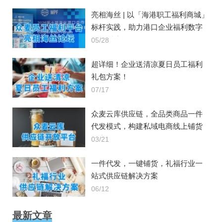
亮相海丝 | 以「海港职工福利商城」
标杆实践，助力港口企业福利数字
化转型建设
05/28
超详细！企业送清凉夏日员工福利
礼包方案！
07/17
众麦云库供应链，全品类商品一件
代发模式，构建私域电商线上铺货
能力
03/21
一件代发，一键铺货，礼福行业一
站式供应链解决方案
06/12
最新文章