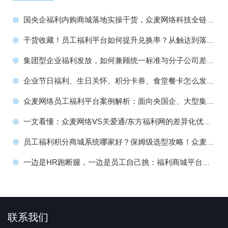
国央企福利内购商城落地实操干货，众麦网络科技全链路
价值赋能指南！
干货收藏！员工福利平台如何提升兑换率？从触达到落地
转化全流程完整方法！
集团型企业福利发放，如何兼顾统一标准与分子公司差异
化需求？众麦员工福利平台有高招！
企业节日福利、生日关怀、积分卡券、食堂餐卡怎么发？
众麦网络工会福利平台全搞定！
众麦网络员工福利平台案例解析：面向央国企、大型集
团、上市公司全场景服务方案
一文看懂：众麦网络VS关爱通/东方福利网的差异化优
势，企业员工福利平台服务商选型必看！
员工福利积分商城系统哪家好？保姆级选型攻略！众麦网
络如何成为政企福利数字化首选？
一边是HR跑断腿，一边是员工自己挑：福利商城平台凭
什么取代传统采购？
联系我们