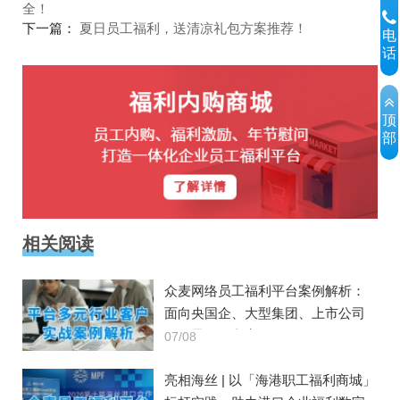
全！
下一篇：
夏日员工福利，送清凉礼包方案推荐！
电
话
顶
部
相关阅读
众麦网络员工福利平台案例解析：
面向央国企、大型集团、上市公司
全场景服务方案
07/08
亮相海丝 | 以「海港职工福利商城」