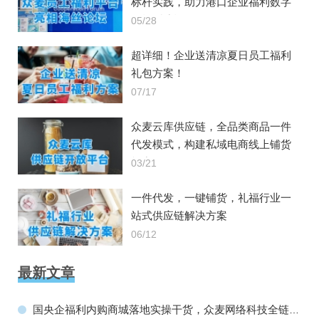
标杆实践，助力港口企业福利数字
化转型建设
05/28
超详细！企业送清凉夏日员工福利
礼包方案！
07/17
众麦云库供应链，全品类商品一件
代发模式，构建私域电商线上铺货
能力
03/21
一件代发，一键铺货，礼福行业一
站式供应链解决方案
06/12
最新文章
国央企福利内购商城落地实操干货，众麦网络科技全链路