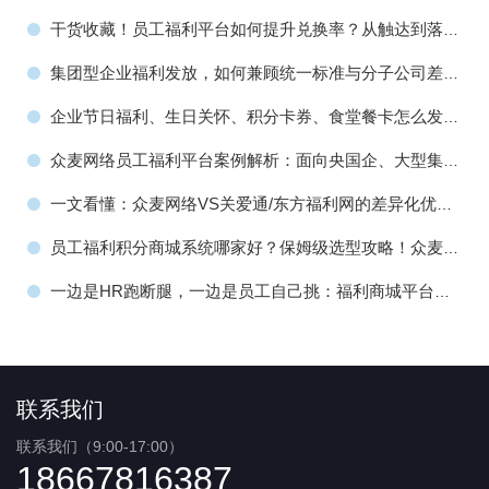
价值赋能指南！
干货收藏！员工福利平台如何提升兑换率？从触达到落地
转化全流程完整方法！
集团型企业福利发放，如何兼顾统一标准与分子公司差异
化需求？众麦员工福利平台有高招！
企业节日福利、生日关怀、积分卡券、食堂餐卡怎么发？
众麦网络工会福利平台全搞定！
众麦网络员工福利平台案例解析：面向央国企、大型集
团、上市公司全场景服务方案
一文看懂：众麦网络VS关爱通/东方福利网的差异化优
势，企业员工福利平台服务商选型必看！
员工福利积分商城系统哪家好？保姆级选型攻略！众麦网
络如何成为政企福利数字化首选？
一边是HR跑断腿，一边是员工自己挑：福利商城平台凭
什么取代传统采购？
联系我们
联系我们（9:00-17:00）
18667816387