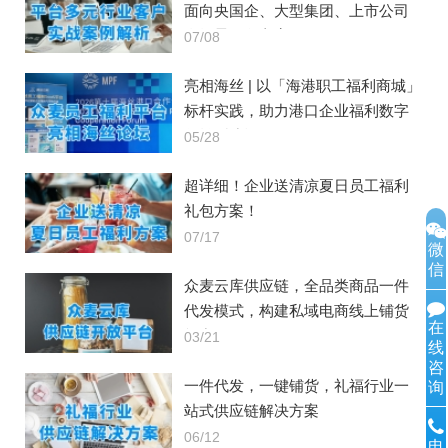
面向央国企、大型集团、上市公司
全场景服务方案
07/08
亮相海丝 | 以「海港职工福利商城」
标杆实践，助力港口企业福利数字
化转型建设
05/28
超详细！企业送清凉夏日员工福利
礼包方案！
07/17
微
信
众麦云库供应链，全品类商品一件
代发模式，构建私域电商线上铺货
在
能力
03/21
线
咨
一件代发，一键铺货，礼福行业一
询
站式供应链解决方案
06/12
电