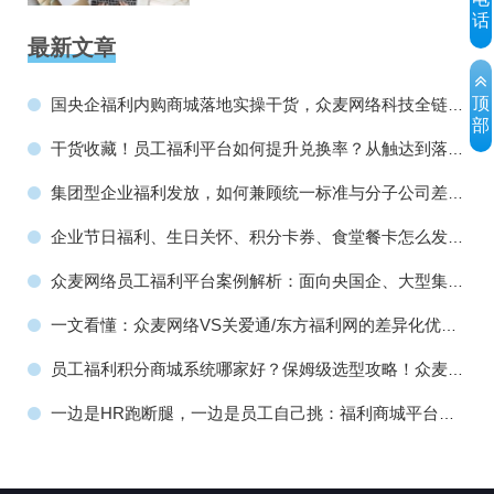
话
最新文章
顶
国央企福利内购商城落地实操干货，众麦网络科技全链路
部
价值赋能指南！
干货收藏！员工福利平台如何提升兑换率？从触达到落地
转化全流程完整方法！
集团型企业福利发放，如何兼顾统一标准与分子公司差异
化需求？众麦员工福利平台有高招！
企业节日福利、生日关怀、积分卡券、食堂餐卡怎么发？
众麦网络工会福利平台全搞定！
众麦网络员工福利平台案例解析：面向央国企、大型集
团、上市公司全场景服务方案
一文看懂：众麦网络VS关爱通/东方福利网的差异化优
势，企业员工福利平台服务商选型必看！
员工福利积分商城系统哪家好？保姆级选型攻略！众麦网
络如何成为政企福利数字化首选？
一边是HR跑断腿，一边是员工自己挑：福利商城平台凭
什么取代传统采购？