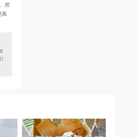
理、控
更高
在
们