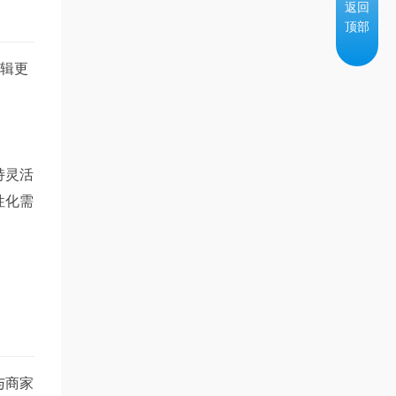
返回
顶部
辑更
持灵活
性化需
与商家